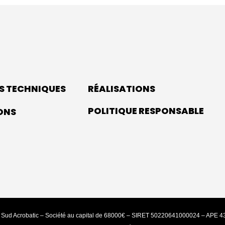
S TECHNIQUES
RÉALISATIONS
POLITIQUE RESPONSABLE
ONS
 Sud Acrobatic – Société au capital de 68000€ – SIRET 50220641000024 – APE 4