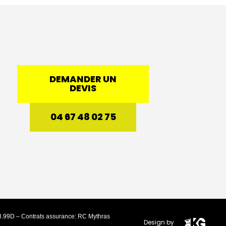
DEMANDER UN
DEVIS
04 67 48 02 75
3.99D – Contrats assurance: RC Mythras
Design by