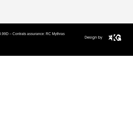
3.99D – Contrats assurance: RC Mythras
Design by