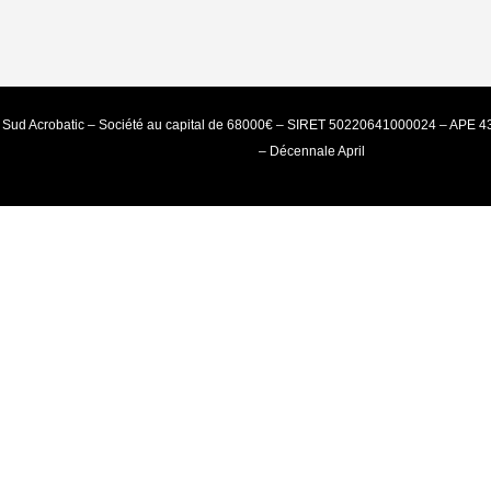
 Sud Acrobatic – Société au capital de 68000€ – SIRET 50220641000024 – APE 4
– Décennale April