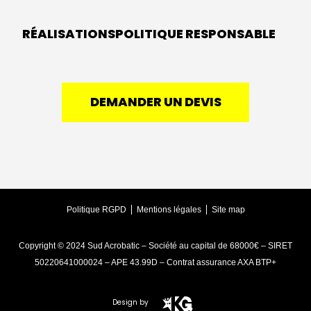
RÉALISATIONS
POLITIQUE RESPONSABLE
DEMANDER UN DEVIS
Politique RGPD
Mentions légales
Site map
Copyright © 2024 Sud Acrobatic – Société au capital de 68000€ – SIRET
50220641000024 – APE 43.99D – Contrat assurance AXA BTP+
Design by