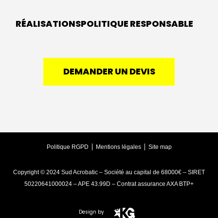
RÉALISATIONS
POLITIQUE RESPONSABLE
DEMANDER UN DEVIS
Politique RGPD
Mentions légales
Site map
Copyright © 2024 Sud Acrobatic – Société au capital de 68000€ – SIRET
50220641000024 – APE 43.99D – Contrat assurance AXA BTP+
Design by