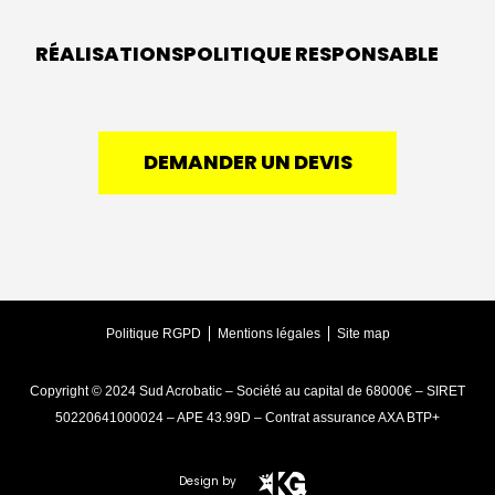
RÉALISATIONS
POLITIQUE RESPONSABLE
DEMANDER UN DEVIS
Politique RGPD
Mentions légales
Site map
Copyright © 2024 Sud Acrobatic – Société au capital de 68000€ – SIRET
50220641000024 – APE 43.99D – Contrat assurance AXA BTP+
Design by